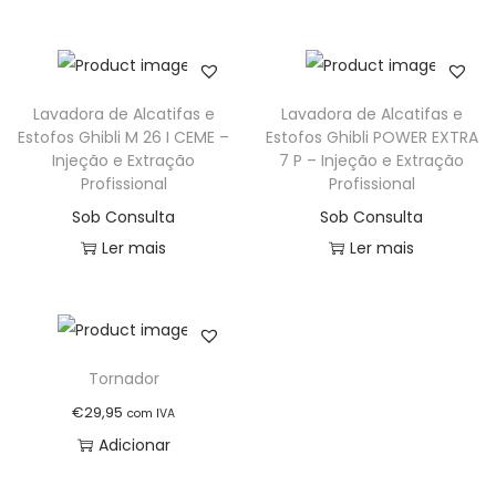
t
t
i
o
n
Lavadora de Alcatifas e
Lavadora de Alcatifas e
Estofos Ghibli M 26 I CEME –
Estofos Ghibli POWER EXTRA
Injeção e Extração
7 P – Injeção e Extração
Profissional
Profissional
Sob Consulta
Sob Consulta
Ler mais
Ler mais
Tornador
€
29,95
com IVA
Adicionar