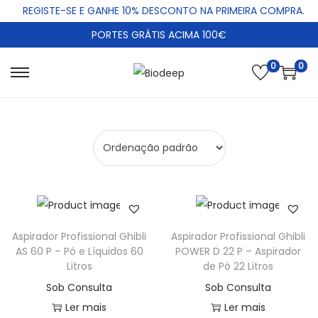
REGISTE-SE E GANHE 10% DESCONTO NA PRIMEIRA COMPRA.
PORTES GRÁTIS ACIMA 100€
0
0
S
S
k
k
i
i
p
p
t
t
o
o
n
c
a
o
Aspirador Profissional Ghibli
Aspirador Profissional Ghibli
v
n
AS 60 P – Pó e Líquidos 60
POWER D 22 P – Aspirador
i
t
Litros
de Pó 22 Litros
g
e
Sob Consulta
Sob Consulta
a
n
Ler mais
Ler mais